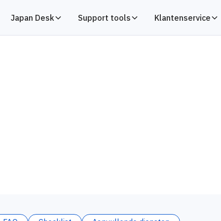
Japan Desk
Support tools
Klantenservice
 douane-afhandeling, van vertrek tot levering aa