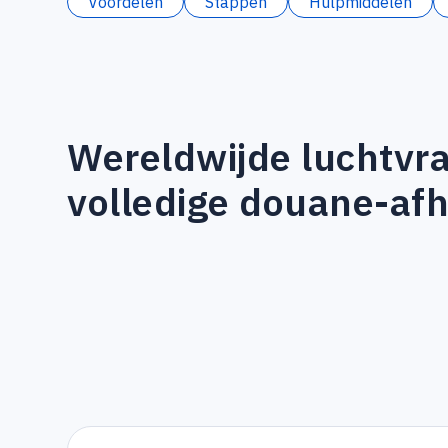
Voordelen
Stappen
Hulpmiddelen
Wereldwijde luchtvr
volledige douane-af