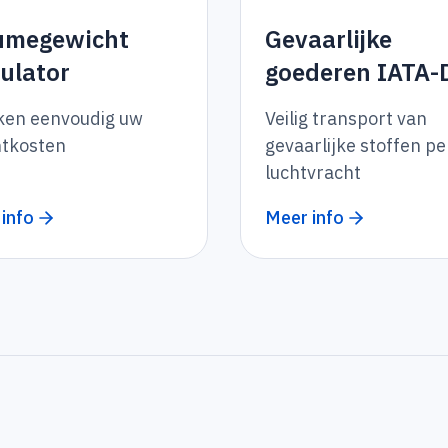
umegewicht
Gevaarlijke
culator
goederen IATA
ken eenvoudig uw
Veilig transport van
htkosten
gevaarlijke stoffen pe
luchtvracht
info
Meer info