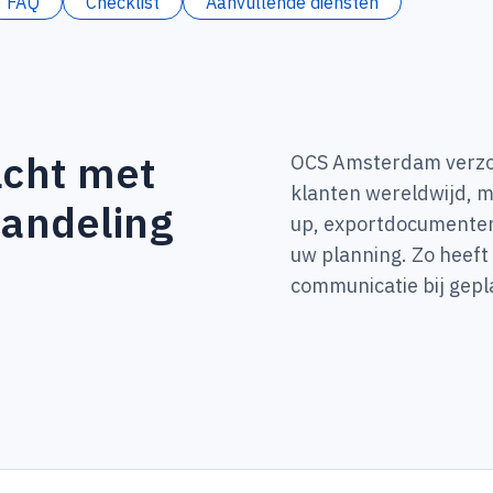
FAQ
Checklist
Aanvullende diensten
acht met
OCS Amsterdam verzor
klanten wereldwijd, me
handeling
up, exportdocumenten 
uw planning. Zo heeft
communicatie bij gep