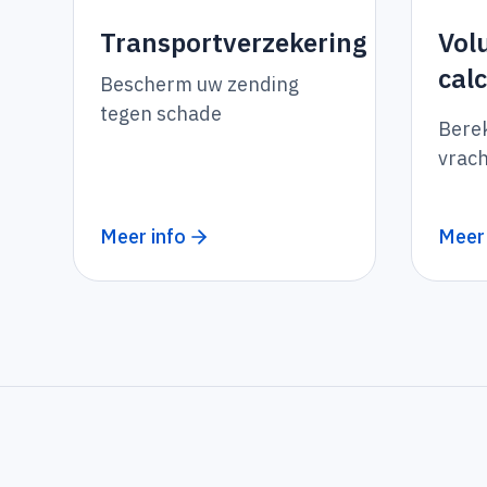
Vol
Transportverzekering
cal
Bescherm uw zending
tegen schade
Bere
vrac
Meer info
Meer 