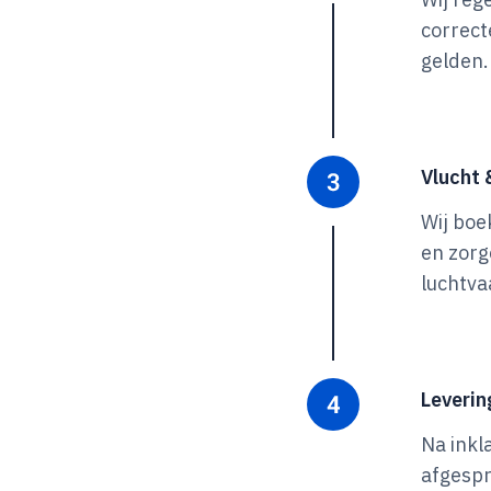
correct
gelden.
Vlucht 
Wij boe
en zorg
luchtva
Leverin
Na inkl
afgespr