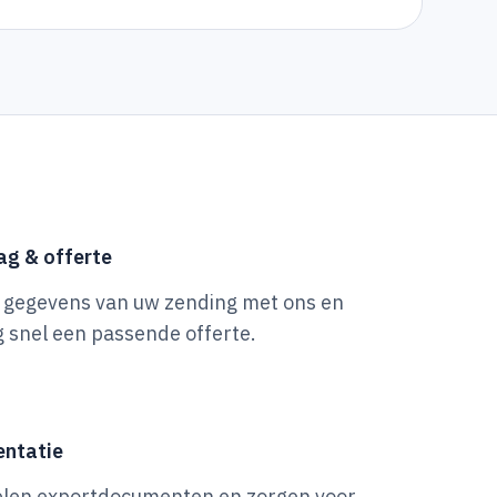
ag & offerte
 gegevens van uw zending met ons en
 snel een passende offerte.
ntatie
elen exportdocumenten en zorgen voor