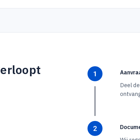
erloopt
Aanvra
Deel de
ontvang
Docume
Wij reg