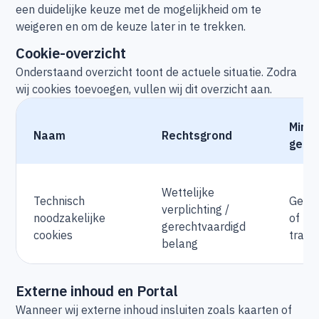
een duidelijke keuze met de mogelijkheid om te
weigeren en om de keuze later in te trekken.
Cookie-overzicht
Onderstaand overzicht toont de actuele situatie. Zodra
wij cookies toevoegen, vullen wij dit overzicht aan.
Mini
Naam
Rechtsgrond
gege
Wettelijke
Technisch
Geen 
verplichting /
noodzakelijke
of
gerechtvaardigd
cookies
track
belang
Externe inhoud en Portal
Wanneer wij externe inhoud insluiten zoals kaarten of